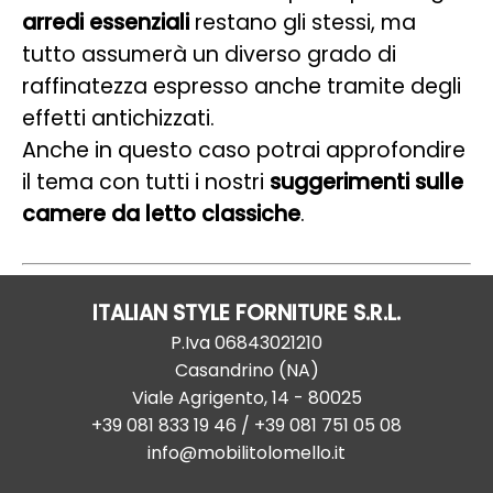
arredi essenziali
restano gli stessi, ma
tutto assumerà un diverso grado di
raffinatezza espresso anche tramite degli
effetti antichizzati.
Anche in questo caso potrai approfondire
il tema con tutti i nostri
suggerimenti sulle
camere da letto classiche
.
ITALIAN STYLE FORNITURE S.R.L.
P.Iva
06843021210
Casandrino
(
NA
)
Viale Agrigento, 14
-
80025
+39 081 833 19 46
/ +39 081 751 05 08
info@mobilitolomello.it