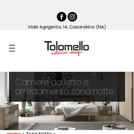
Viale Agrigento, 14, Casandrino (NA)
Camere da letto e
arredamento zona notte
Home
»
Zona Notte
»