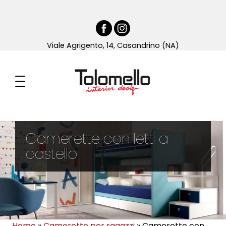
Viale Agrigento, 14, Casandrino (NA)
Camerette con letti a
castello
Home
»
Camerette per ragazzi
»
Camerette con