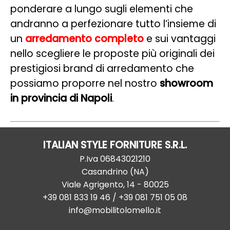
ponderare a lungo sugli elementi che
andranno a perfezionare tutto l’insieme di
un
arredamento completo
e sui vantaggi
nello scegliere le proposte più originali dei
prestigiosi brand di arredamento che
possiamo proporre nel nostro
showroom
in provincia di Napoli
.
ITALIAN STYLE FORNITURE S.R.L.
P.Iva
06843021210
Casandrino
(
NA
)
Viale Agrigento, 14
-
80025
+39 081 833 19 46
/ +39 081 751 05 08
info@mobilitolomello.it