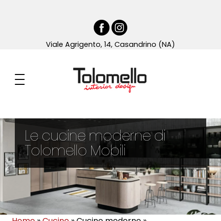
Viale Agrigento, 14, Casandrino (NA)
Le cucine moderne di
Tolomello Mobili
Home
»
Cucine
»
Cucine moderne
»