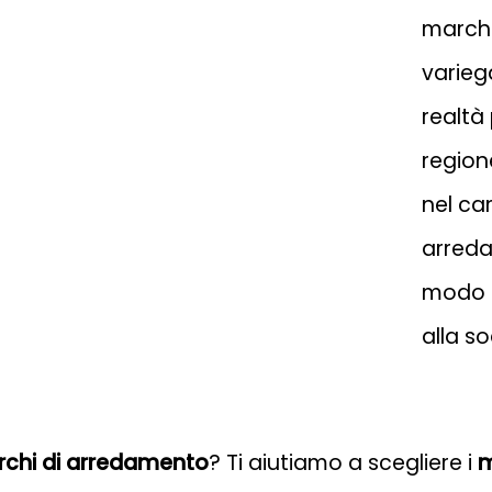
marchi
varieg
realtà
region
nel ca
arreda
modo d
alla so
rchi di arredamento
? Ti aiutiamo a scegliere i
m