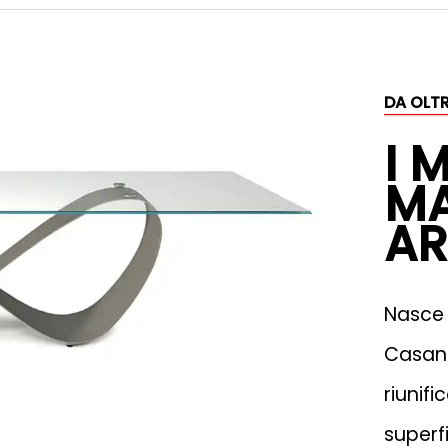
DA OLTR
I 
MA
A
Nasce 
Casand
riunifi
superf