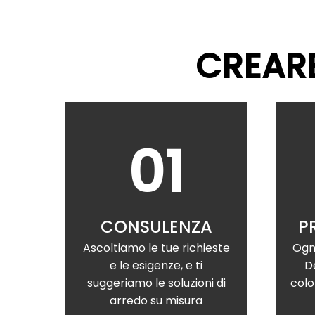
CREARE
01
CONSULENZA
P
Ascoltiamo le tue richieste
Ogn
e le esigenze, e ti
D
suggeriamo le soluzioni di
color
arredo su misura