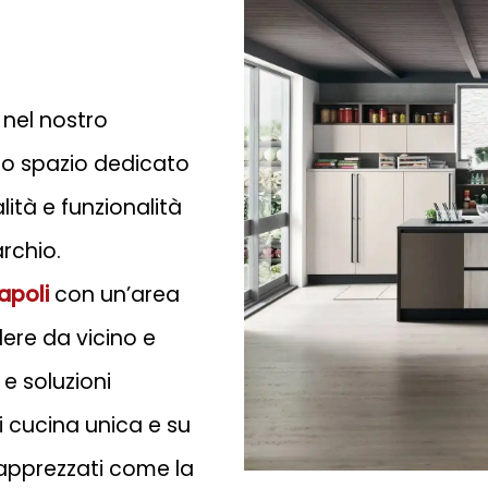
nel nostro
 lo spazio dedicato
tà e funzionalità
rchio.
apoli
con un’area
ere da vicino e
e soluzioni
 cucina unica e su
ù apprezzati come la