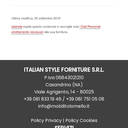
Ultima modifica: 20 settembre 2019
iubenda
ospita questo contenuto e raccoglie solo
i Dati Personali
strettamente necessari
alla sua fornitura.
ITALIAN STYLE FORNITURE S.R.L.
P.Iva
06843021210
Casandrino
(
NA
)
Viale Agrigento, 14
-
80025
+39 081 833 19 46
/ +39 081 751 05 08
info@mobilitolomello.it
Policy Privacy
|
Policy Cookies