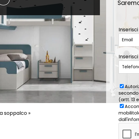
Saremo 
Inserisci
Inserisci
Autori
secondo 
(artt. 13 
Accons
a soppalco
»
mobilitol
dall'inf