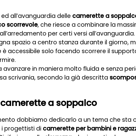
a ed all’avanguardia delle
camerette a soppalc
o scorrevole
, che riesce a combinare la massim
all’arredamento per certi versi all’avanguardia
gna spazio a centro stanza durante il giorno, m
e è accessibile solo facendo scorrere il suppor
rmire.
 avanzare in maniera molto fluida e senza peric
sa scrivania, secondo la già descritta
scomposi
e camerette a soppalco
ento dobbiamo dedicarlo a un tema che sta ov
 i progettisti di
camerette per bambini e ragazz