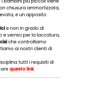
r i bambini più piccoli viene
con chiusura ammortizzata,
levata, e un apposito
ici
e non in grado di
o e vernici per la laccatura,
cisi
che controlliamo
amo ai nostri clienti di
ciplina tutti i requisiti di
itare
questo link
.