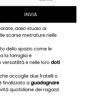
ca
e
multifunzionale
. È
arate, dallo studio al
lle scarse metrature nelle
nto dello spazio come le
a la famiglia è
 versatilità e nelle loro
doti
he accoglie due fratelli o
è finalizzato a
guadagnare
ività quotidiane dei ragazzi